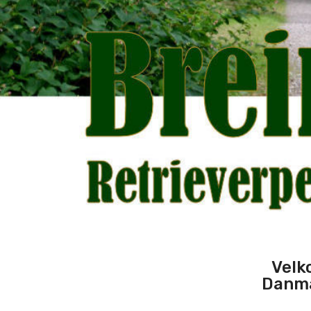
Velk
Danma