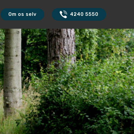
Om os selv
4240 5550