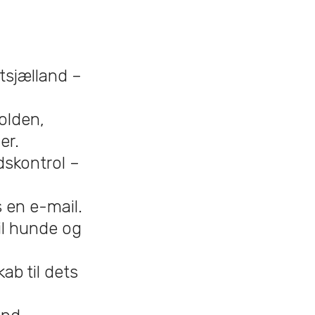
tsjælland –
olden,
er.
skontrol –
 en e-mail.
til hunde og
kab til dets