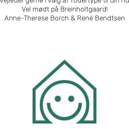
vejleder gerne i valg af fodertype til din h
Vel mødt på Breinholtgaard!
Anne-Therese Borch & René Bendtsen