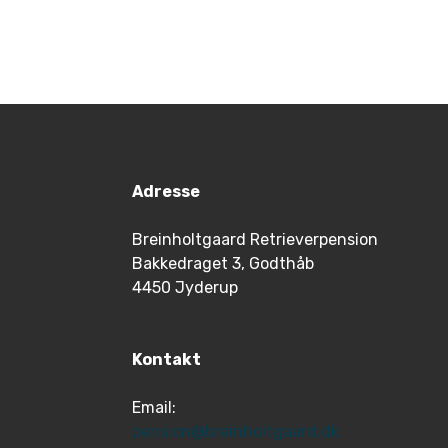
Adresse
Breinholtgaard Retrieverpension
Bakkedraget 3, Godthåb
4450 Jyderup
Kontakt
Email:
pension@breinholtgaard.dk