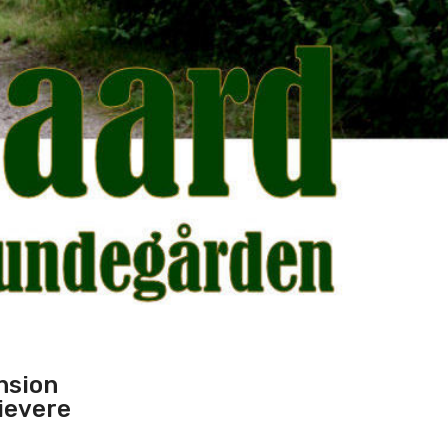
nsion
ievere